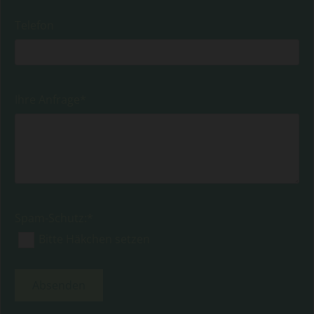
Telefon
Ihre Anfrage*
Spam-Schutz:*
Bitte Häkchen setzen