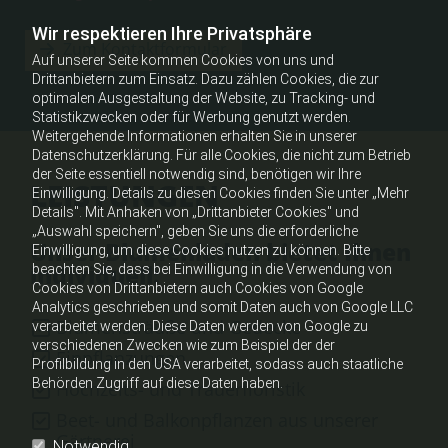
Wir respektieren Ihre Privatsphäre
Zum Kontaktformular
Auf unserer Seite kommen Cookies von uns und
Drittanbietern zum Einsatz. Dazu zählen Cookies, die zur
optimalen Ausgestaltung der Website, zu Tracking- und
Statistikzwecken oder für Werbung genutzt werden.
Weitergehende Informationen erhalten Sie in unserer
Datenschutzerklärung. Für alle Cookies, die nicht zum Betrieb
der Seite essentiell notwendig sind, benötigen wir Ihre
LEISTUNGEN
Einwilligung. Details zu diesen Cookies finden Sie unter „Mehr
Details". Mit Anhaken von „Drittanbieter Cookies" und
„Auswahl speichern", geben Sie uns die erforderliche
Unser Blumenladen bietet Ihnen
Einwilligung, um diese Cookies nutzen zu können. Bitte
individuell:
beachten Sie, dass bei Einwilligung in die Verwendung von
Cookies von Drittanbietern auch Cookies von Google
Analytics geschrieben und somit Daten auch von Google LLC
Blumensträuße und Gedecke
verarbeitet werden. Diese Daten werden von Google zu
verschiedenen Zwecken wie zum Beispiel der der
Einpflanzungen
Profilbildung in den USA verarbeitet, sodass auch staatliche
Behörden Zugriff auf diese Daten haben.
Hochzeits- und Trauerfloristik
Beet- und Balkonpflanzen aus unserer
Gärtnerei
Notwendig