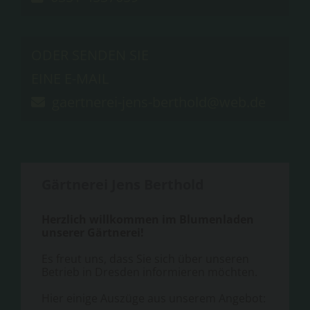
ODER SENDEN SIE
EINE E-MAIL
gaertnerei-jens-berthold@web.de

Gärtnerei Jens Berthold
Herzlich willkommen im Blumenladen
unserer Gärtnerei!
Es freut uns, dass Sie sich über unseren
Betrieb in Dresden informieren möchten.
Hier einige Auszüge aus unserem Angebot: