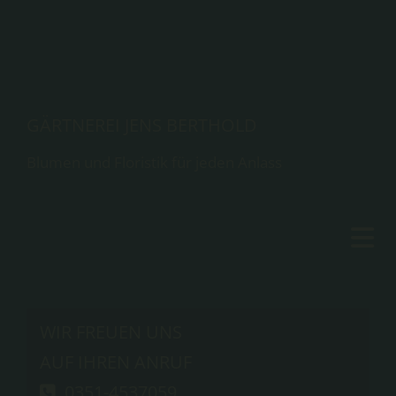
GÄRTNEREI JENS BERTHOLD
Blumen und Floristik für jeden Anlass
WIR FREUEN UNS
AUF IHREN ANRUF
0351-4537059
