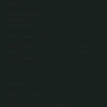
ADRESSE
Gärtnerei Jens Berthold
Gohliser Str. 4
01156
Dresden
TERMINE (oder Öffnungszeiten)
Montag - Freitag
10:00 - 18:00
Samstag
08:00 - 12:00
und nach Vereinbarung
KONTAKT
Telefon:
0351-4537059
Fax: 0351-4539093
E-Mail: gaertnerei-jens-berthold@web.de